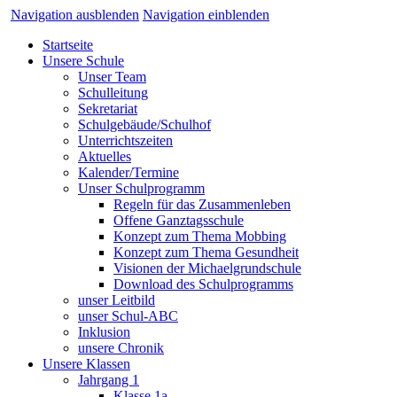
Navigation ausblenden
Navigation einblenden
Startseite
Unsere Schule
Unser Team
Schulleitung
Sekretariat
Schulgebäude/Schulhof
Unterrichtszeiten
Aktuelles
Kalender/Termine
Unser Schulprogramm
Regeln für das Zusammenleben
Offene Ganztagsschule
Konzept zum Thema Mobbing
Konzept zum Thema Gesundheit
Visionen der Michaelgrundschule
Download des Schulprogramms
unser Leitbild
unser Schul-ABC
Inklusion
unsere Chronik
Unsere Klassen
Jahrgang 1
Klasse 1a